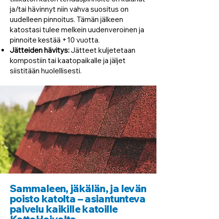
ja/tai hävinnyt niin vahva suositus on
uudelleen pinnoitus. Tämän jälkeen
katostasi tulee melkein uudenveroinen ja
pinnoite kestää +10 vuotta.
Jätteiden hävitys:
Jätteet kuljetetaan
kompostiin tai kaatopaikalle ja jäljet
siistitään huolellisesti.
Sammaleen, jäkälän, ja levän
poisto katolta – asiantunteva
palvelu kaikille katoille