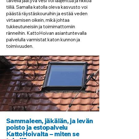
talvella jäätyvä vesi voi laajentua ja rikkoa
tiiliä. Samalla katolla oleva kasvusto voi
päästä räystäskouruihin ja estää veden
virtaamisen oikein, mikä johtaa
tukkeutuneisiin ja toimimattomiin
ränneihin. KattoHoivan asiantuntevalla
palvelulla varmistat katon kunnon ja
toimivuuden.
Sammaleen, jäkälän, ja levän
poisto ja estopalvelu
KattoHoivalta – miten se