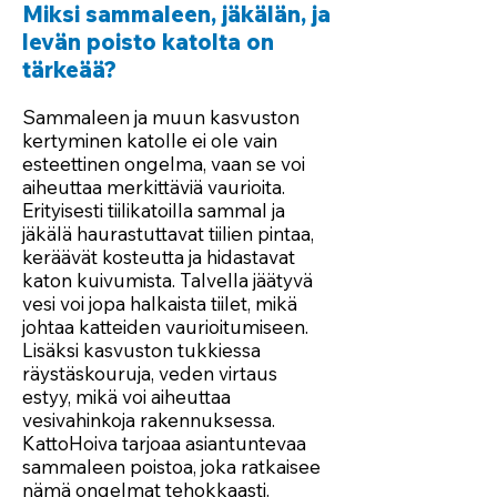
Miksi sammaleen, jäkälän, ja
levän poisto katolta on
tärkeää?
Sammaleen ja muun kasvuston
kertyminen katolle ei ole vain
esteettinen ongelma, vaan se voi
aiheuttaa merkittäviä vaurioita.
Erityisesti tiilikatoilla sammal ja
jäkälä haurastuttavat tiilien pintaa,
keräävät kosteutta ja hidastavat
katon kuivumista. Talvella jäätyvä
vesi voi jopa halkaista tiilet, mikä
johtaa katteiden vaurioitumiseen.
Lisäksi kasvuston tukkiessa
räystäskouruja, veden virtaus
estyy, mikä voi aiheuttaa
vesivahinkoja rakennuksessa.
KattoHoiva tarjoaa asiantuntevaa
sammaleen poistoa, joka ratkaisee
nämä ongelmat tehokkaasti.