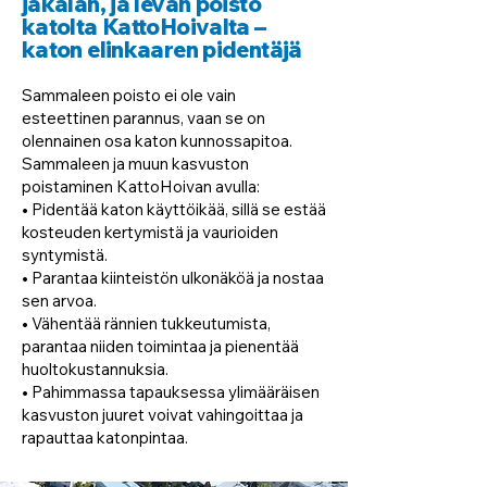
jäkälän, ja levän poisto
katolta KattoHoivalta –
katon elinkaaren pidentäjä
Sammaleen poisto ei ole vain
esteettinen parannus, vaan se on
olennainen osa katon kunnossapitoa.
Sammaleen ja muun kasvuston
poistaminen KattoHoivan avulla:
• Pidentää katon käyttöikää, sillä se estää
kosteuden kertymistä ja vaurioiden
syntymistä.
• Parantaa kiinteistön ulkonäköä ja nostaa
sen arvoa.
• Vähentää rännien tukkeutumista,
parantaa niiden toimintaa ja pienentää
huoltokustannuksia.
• Pahimmassa tapauksessa ylimääräisen
kasvuston juuret voivat vahingoittaa ja
rapauttaa katonpintaa.