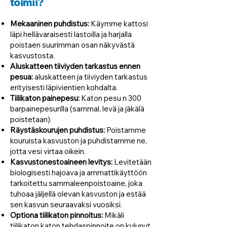
toimii?
Mekaaninen puhdistus:
Käymme kattosi
läpi hellävaraisesti lastoilla ja harjalla
poistaen suurimman osan näkyvästä
kasvustosta.
Aluskatteen tiiviyden tarkastus ennen
pesua:
aluskatteen ja tiiviyden tarkastus
erityisesti läpivientien kohdalta.
Tiilikaton painepesu:
Katon pesu n 300
barpainepesurilla (sammal, levä ja jäkälä
poistetaan).
Räystäskourujen puhdistus:
Poistamme
kouruista kasvuston ja puhdistamme ne,
jotta vesi virtaa oikein.
Kasvustonestoaineen levitys:
Levitetään
biologisesti hajoava ja ammattikäyttöön
tarkoitettu sammaleenpoistoaine, joka
tuhoaa jäljellä olevan kasvuston ja estää
sen kasvun seuraavaksi vuosiksi.
Optiona tiilikaton pinnoitus:
Mikäli
tiilikaton katon tehdaspinnoite on kulunut