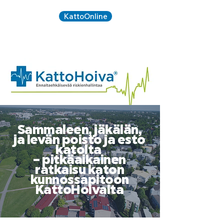
KattoOnline
Kirjaudu:
020 734
SOITA:
5090
Sammaleen, jäkälän,
ja levän poisto ja esto
katolta
– pitkäaikainen
ratkaisu katon
kunnossapitoon
KattoHoivalta