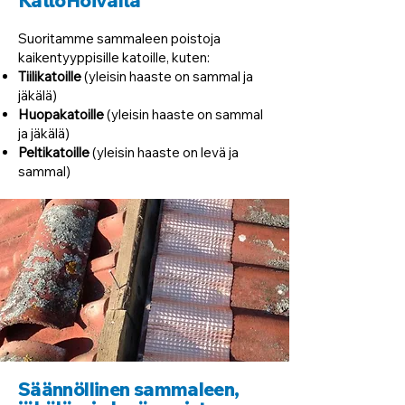
KattoHoivalta
Suoritamme sammaleen poistoja
kaikentyyppisille katoille, kuten:
Tiilikatoille
(yleisin haaste on sammal ja
jäkälä)
Huopakatoille
(yleisin haaste on sammal
ja jäkälä)
Peltikatoille
(yleisin haaste on levä ja
sammal)
Säännöllinen sammaleen,