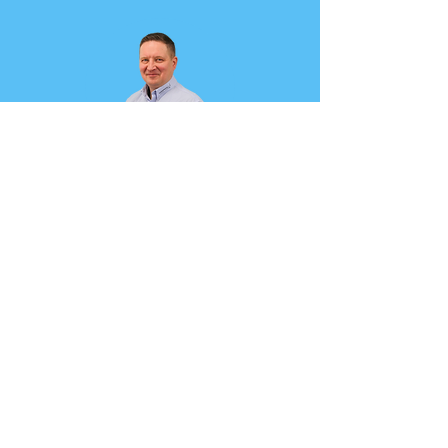
Ota yhteyttä kattoasiantuntijaasi
Harri Forsström
+358 44 493 2334
harri.forsstrom@kattohoiva.fi
Pyydä tarjous tai kysy lisää
Kattosi ei puhu, mutta jos