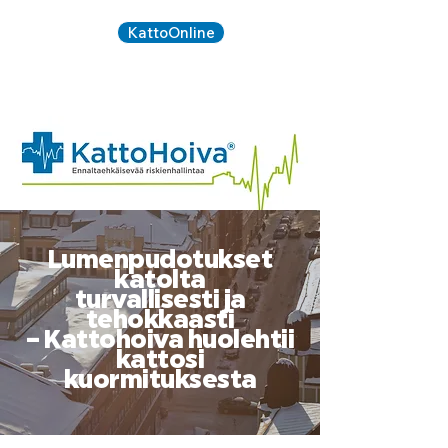
KattoOnline
Kirjaudu:
020 734
SOITA:
5090
Lumenpudotukset
katolta
turvallisesti ja
tehokkaasti
– Kattohoiva huolehtii
kattosi
kuormituksesta