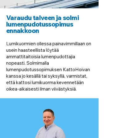
Varaudu talveen ja solmi
lumenpudotussopimus
ennakkoon
Lumikuormien ollessa painavimmillaan on
usein haasteellista löytää
ammattitaitoisia lumenpudottajia
nopeasti. Solmimalla
lumenpudotussopimuksen KattoHoivan
kanssa jo kesällä tai syksyllä, varmistat,
että kattosi lumikuorma kevennetään
oikea-aikaisesti ilman viivästyksiä.