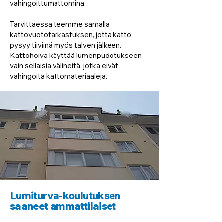
vahingoittumattomina.
Tarvittaessa teemme samalla
kattovuototarkastuksen, jotta katto
pysyy tiiviinä myös talven jälkeen.
Kattohoiva käyttää lumenpudotukseen
vain sellaisia välineitä, jotka eivät
vahingoita kattomateriaaleja.
Lumiturva-koulutuksen
saaneet ammattilaiset