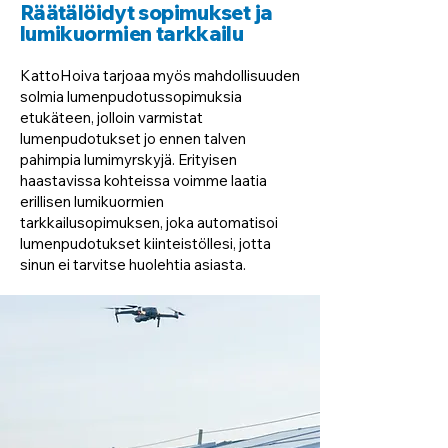
Räätälöidyt sopimukset ja
lumikuormien tarkkailu
KattoHoiva tarjoaa myös mahdollisuuden
solmia lumenpudotussopimuksia
etukäteen, jolloin varmistat
lumenpudotukset jo ennen talven
pahimpia lumimyrskyjä. Erityisen
haastavissa kohteissa voimme laatia
erillisen lumikuormien
tarkkailusopimuksen, joka automatisoi
lumenpudotukset kiinteistöllesi, jotta
sinun ei tarvitse huolehtia asiasta.​