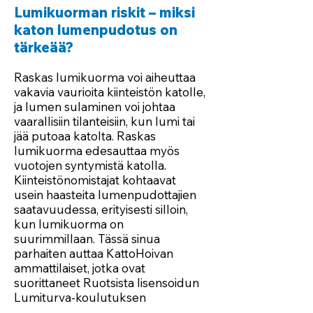
Lumikuorman riskit – miksi
katon lumenpudotus on
tärkeää?
Raskas lumikuorma voi aiheuttaa
vakavia vaurioita kiinteistön katolle,
ja lumen sulaminen voi johtaa
vaarallisiin tilanteisiin, kun lumi tai
jää putoaa katolta. Raskas
lumikuorma edesauttaa myös
vuotojen syntymistä katolla.
Kiinteistönomistajat kohtaavat
usein haasteita lumenpudottajien
saatavuudessa, erityisesti silloin,
kun lumikuorma on
suurimmillaan. Tässä sinua
parhaiten auttaa KattoHoivan
ammattilaiset, jotka ovat
suorittaneet Ruotsista lisensoidun
Lumiturva-koulutuksen