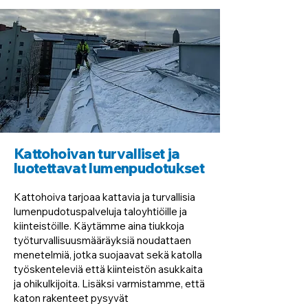
Kattohoivan turvalliset ja
luotettavat lumenpudotukset
Kattohoiva tarjoaa kattavia ja turvallisia
lumenpudotuspalveluja taloyhtiöille ja
kiinteistöille. Käytämme aina tiukkoja
työturvallisuusmääräyksiä noudattaen
menetelmiä, jotka suojaavat sekä katolla
työskenteleviä että kiinteistön asukkaita
ja ohikulkijoita. Lisäksi varmistamme, että
katon rakenteet pysyvät