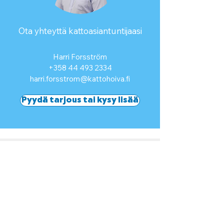
Ota yhteyttä kattoasiantuntijaasi
Harri Forsström
+358 44 493 2334
harri.forsstrom@kattohoiva.fi
Pyydä tarjous tai kysy lisää
Kattosi ei puhu, mutta jos
puhuisi, se pyytäisi sinua
katsomaan nämäkin
palvelumme.