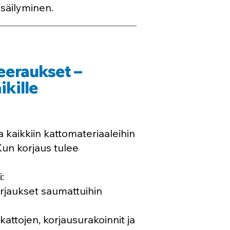
 säilyminen.
eeraukset –
ikille
 kaikkiin kattomateriaaleihin
un korjaus tulee
:
orjaukset saumattuihin
attojen, korjausurakoinnit ja