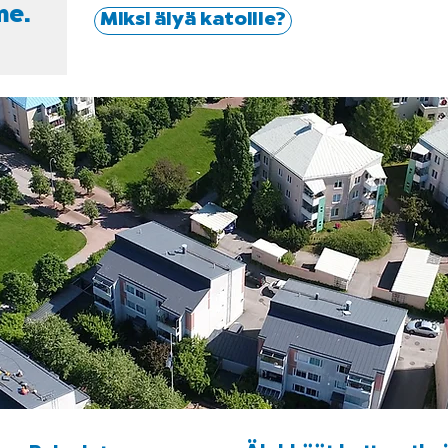
me.
Miksi älyä katoille?