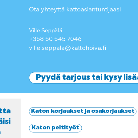
Ota yhteyttä kattoasiantuntijaasi
Ville Seppälä
+358 50 545 7046
ville.seppala@kattohoiva.fi
Pyydä tarjous tai kysy lisä
tta
Katon korjaukset ja osakorjaukset
äisi
Katon peltityöt
n