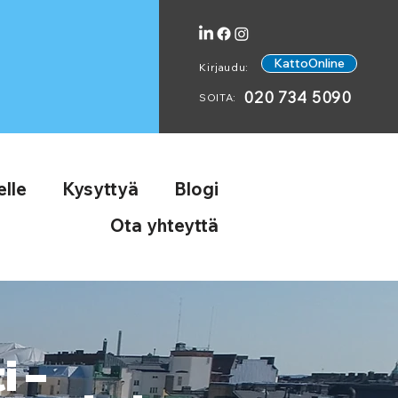
KattoOnline
Kirjaudu:
020 734 5090
SOITA:
lle
Kysyttyä
Blogi
Ota yhteyttä
i –