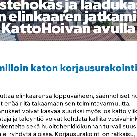
tehokas ja laadukas
n elinkaaren jatkami
KattoHoivan avulla
milloin katon korjausurakoint
uttaa elinkaarensa loppuvaiheen, säännölliset hu
ät enää riitä takaamaan sen toimintavarmuutta.
nukset voivat kasvaa suuriksi myös jos katto ylik
taja ja taloyhtiö voivat kohdata kalliita vesivahink
akenteita sekä huoltohenkilökunnan turvallisuusri
 ei ryhdytä ajoissa. Korjausurakointi on ratkaisu, 