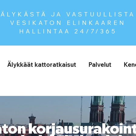
ÄLYKÄSTÄ JA VASTUULLISTA
VESIKATON ELINKAAREN
HALLINTAA
24/7/365
Älykkäät kattoratkaisut
Palvelut
Kene
ton korjausurakoint