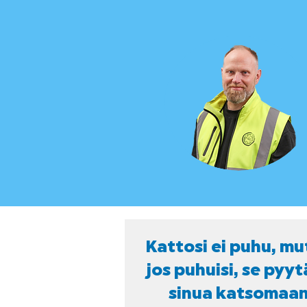
Kattosi ei puhu, mu
jos puhuisi, se pyyt
sinua katsomaa