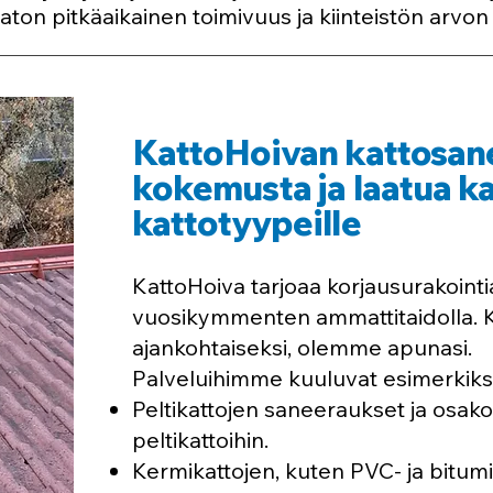
ton pitkäaikainen toimivuus ja kiinteistön arvon
KattoHoivan kattosan
kokemusta ja laatua ka
kattotyypeille
KattoHoiva tarjoaa korjausurakointia
vuosikymmenten ammattitaidolla. K
ajankohtaiseksi, olemme apunasi.
Palveluihimme kuuluvat esimerkiksi
Peltikattojen saneeraukset ja osak
peltikattoihin.
Kermikattojen, kuten PVC- ja bitumik