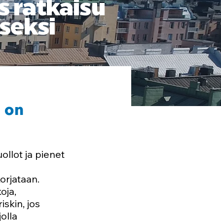
 ratkaisu
seksi
i on
ollot ja pienet
orjataan.
oja,
skin, jos
jolla