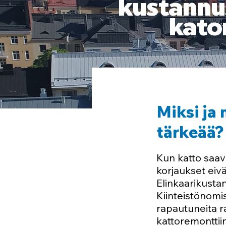
kustannus
kato
Miksi ja 
tärkeää?
Kun katto saav
korjaukset eiv
Elinkaarikustan
Kiinteistönomis
rapautuneita r
kattoremonttiin