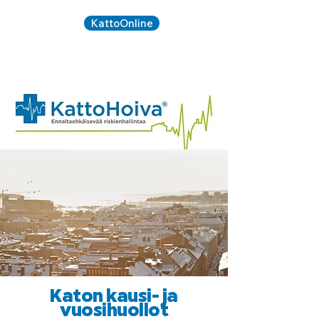
KattoOnline
Kirjaudu:
020 734
SOITA:
5090
Katon kausi- ja
vuosihuollot