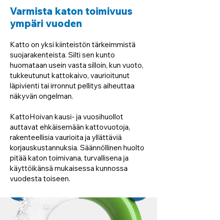
Varmista katon toimivuus
ympäri vuoden
Katto on yksi kiinteistön tärkeimmistä
suojarakenteista. Silti sen kunto
huomataan usein vasta silloin, kun vuoto,
tukkeutunut kattokaivo, vaurioitunut
läpivienti tai irronnut pellitys aiheuttaa
näkyvän ongelman.
KattoHoivan kausi- ja vuosihuollot
auttavat ehkäisemään kattovuotoja,
rakenteellisia vaurioita ja yllättäviä
korjauskustannuksia. Säännöllinen huolto
pitää katon toimivana, turvallisena ja
käyttöikänsä mukaisessa kunnossa
vuodesta toiseen.