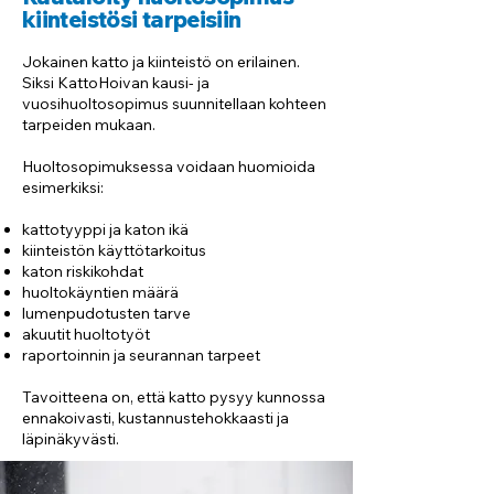
kiinteistösi tarpeisiin​
Jokainen katto ja kiinteistö on erilainen.
Siksi KattoHoivan kausi- ja
vuosihuoltosopimus suunnitellaan kohteen
tarpeiden mukaan.
Huoltosopimuksessa voidaan huomioida
esimerkiksi:
kattotyyppi ja katon ikä
kiinteistön käyttötarkoitus
katon riskikohdat
huoltokäyntien määrä
lumenpudotusten tarve
akuutit huoltotyöt
raportoinnin ja seurannan tarpeet
Tavoitteena on, että katto pysyy kunnossa
ennakoivasti, kustannustehokkaasti ja
läpinäkyvästi.