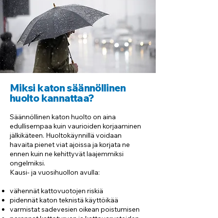
Miksi katon säännöllinen
huolto kannattaa?
Säännöllinen katon huolto on aina
edullisempaa kuin vaurioiden korjaaminen
jälkikäteen. Huoltokäynnillä voidaan
havaita pienet viat ajoissa ja korjata ne
ennen kuin ne kehittyvät laajemmiksi
ongelmiksi.
Kausi- ja vuosihuollon avulla:
vähennät kattovuotojen riskiä
pidennät katon teknistä käyttöikää
varmistat sadevesien oikean poistumisen