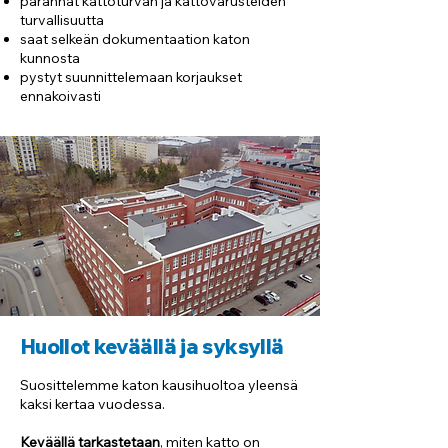
parannat kattoturvan ja kattovarusteiden
turvallisuutta
saat selkeän dokumentaation katon
kunnosta
pystyt suunnittelemaan korjaukset
ennakoivasti
Huollot keväällä ja syksyllä
Suosittelemme katon kausihuoltoa yleensä
kaksi kertaa vuodessa.
Keväällä tarkastetaan
, miten katto on