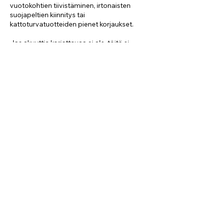
vuotokohtien tiivistäminen, irtonaisten
suojapeltien kiinnitys tai
kattoturvatuotteiden pienet korjaukset.
Jos akuuttia korjattavaa ei ole, töitä ei
tehdä turhaan. Asiakas maksaa vain
tarpeellisista toimenpiteistä.
Ota yhteyttä kattoasiantuntijaasi
Harri Forsström
+358 44 493 2334
harri.forsstrom@kattohoiva.fi