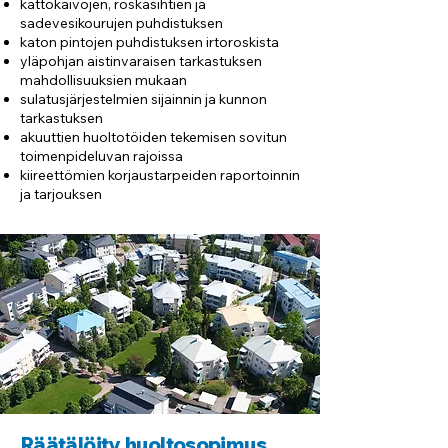
kattokaivojen, roskasihtien ja
sadevesikourujen puhdistuksen
katon pintojen puhdistuksen irtoroskista
yläpohjan aistinvaraisen tarkastuksen
mahdollisuuksien mukaan
sulatusjärjestelmien sijainnin ja kunnon
tarkastuksen
akuuttien huoltotöiden tekemisen sovitun
toimenpideluvan rajoissa
kiireettömien korjaustarpeiden raportoinnin
ja tarjouksen
Räätälöity huoltosopimus