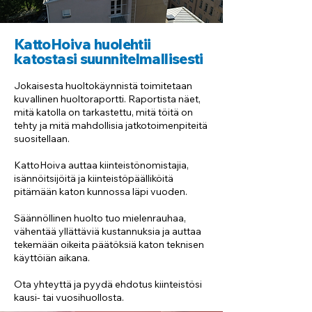
KattoHoiva huolehtii
katostasi suunnitelmallisesti
Jokaisesta huoltokäynnistä toimitetaan
kuvallinen huoltoraportti. Raportista näet,
mitä katolla on tarkastettu, mitä töitä on
tehty ja mitä mahdollisia jatkotoimenpiteitä
suositellaan.
KattoHoiva auttaa kiinteistönomistajia,
isännöitsijöitä ja kiinteistöpäälliköitä
pitämään katon kunnossa läpi vuoden.
Säännöllinen huolto tuo mielenrauhaa,
vähentää yllättäviä kustannuksia ja auttaa
tekemään oikeita päätöksiä katon teknisen
käyttöiän aikana.
Ota yhteyttä ja pyydä ehdotus kiinteistösi
kausi- tai vuosihuollosta.