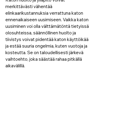
merkittävästi vähentää 
elinkaarikustannuksia verrattuna katon 
ennenaikaiseen uusimiseen. Vaikka katon 
uusiminen voi olla välttämätöntä tietyissä 
olosuhteissa, säännöllinen huolto ja 
tiivistys voivat pidentää katon käyttöikää 
ja estää suuria ongelmia, kuten vuotoja ja 
kosteutta. Se on taloudellisesti järkevä 
vaihtoehto, joka säästää rahaa pitkällä 
aikavälillä.
KattoHoiva lyhyesti
KattoHoiva tarjoaa asiantuntevat 
kattopalvelut, jotka pitävät katot 
kunnossa ja suojaavat kiinteistön arvon. 
KattoHoiva tarjoaa ja toteuttaa laaja-
alaiset katon hoito- ja huoltopalvelut 
kaikille kattotyypeille olipa asiakkaana 
isännöitsijät, talonyhtiöt, teolliset tai 