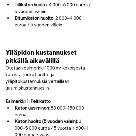
Tiilikaton huolto
: 4 000–6 000 euroa / 
5 vuoden välein
Bitumikaton huolto
: 2 000–4 000 
euroa / 5 vuoden välein
Ylläpidon kustannukset 
pitkällä aikavälillä
Otetaan esimerkki 1000 m² kokoisesta 
katosta, jonka huolto- ja 
ylläpitokustannuksia vertaillaan 
uusimiskustannuksiin.
Esimerkki 1: Peltikatto
Katon uusiminen
: 80 000–150 000 
euroa
Katon huolto (5 vuoden välein)
: 3 
000–5 000 euroa / 5 vuotta = 600–1 
000 euroa / vuosi