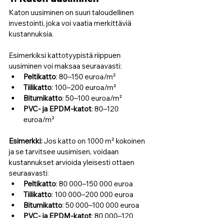
Katon uusiminen on suuri taloudellinen 
investointi, joka voi vaatia merkittäviä 
kustannuksia. 
Esimerkiksi kattotyypistä riippuen 
uusiminen voi maksaa seuraavasti:
Peltikatto
: 80–150 euroa/m²
Tiilikatto
: 100–200 euroa/m²
Bitumikatto
: 50–100 euroa/m²
PVC- ja EPDM-katot
: 80–120 
euroa/m²
Esimerkki: 
Jos katto on 1000 m² kokoinen 
ja se tarvitsee uusimisen, voidaan 
kustannukset arvioida yleisesti ottaen 
seuraavasti:
Peltikatto
: 80 000–150 000 euroa
Tiilikatto
: 100 000–200 000 euroa
Bitumikatto
: 50 000–100 000 euroa
PVC- ja EPDM-katot
: 80 000–120 