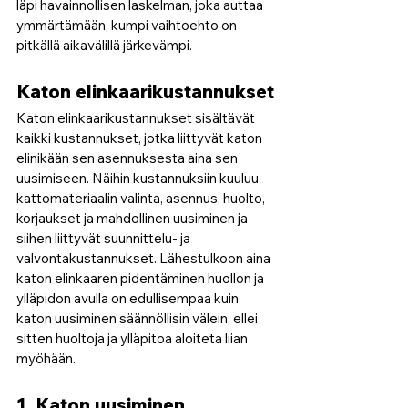
läpi havainnollisen laskelman, joka auttaa 
ymmärtämään, kumpi vaihtoehto on 
pitkällä aikavälillä järkevämpi.
Katon elinkaarikustannukset
Katon elinkaarikustannukset sisältävät 
kaikki kustannukset, jotka liittyvät katon 
elinikään sen asennuksesta aina sen 
uusimiseen. Näihin kustannuksiin kuuluu 
kattomateriaalin valinta, asennus, huolto, 
korjaukset ja mahdollinen uusiminen ja 
siihen liittyvät suunnittelu- ja 
valvontakustannukset. Lähestulkoon aina 
katon elinkaaren pidentäminen huollon ja 
ylläpidon avulla on edullisempaa kuin 
katon uusiminen säännöllisin välein, ellei 
sitten huoltoja ja ylläpitoa aloiteta liian 
myöhään.
1. Katon uusiminen