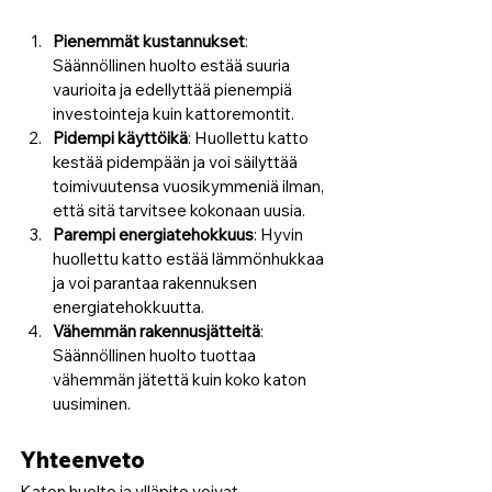
Pienemmät kustannukset
: 
Säännöllinen huolto estää suuria 
vaurioita ja edellyttää pienempiä 
investointeja kuin kattoremontit.
Pidempi käyttöikä
: Huollettu katto 
kestää pidempään ja voi säilyttää 
toimivuutensa vuosikymmeniä ilman, 
että sitä tarvitsee kokonaan uusia.
Parempi energiatehokkuus
: Hyvin 
huollettu katto estää lämmönhukkaa 
ja voi parantaa rakennuksen 
energiatehokkuutta.
Vähemmän rakennusjätteitä
: 
Säännöllinen huolto tuottaa 
vähemmän jätettä kuin koko katon 
uusiminen.
Yhteenveto
Katon huolto ja ylläpito voivat 