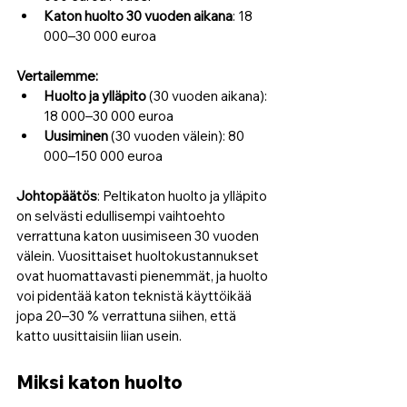
Katon huolto 30 vuoden aikana
: 18 
000–30 000 euroa
Vertailemme:
Huolto ja ylläpito
 (30 vuoden aikana): 
18 000–30 000 euroa
Uusiminen
 (30 vuoden välein): 80 
000–150 000 euroa
Johtopäätös
: Peltikaton huolto ja ylläpito 
on selvästi edullisempi vaihtoehto 
verrattuna katon uusimiseen 30 vuoden 
välein. Vuosittaiset huoltokustannukset 
ovat huomattavasti pienemmät, ja huolto 
voi pidentää katon teknistä käyttöikää 
jopa 20–30 % verrattuna siihen, että 
katto uusittaisiin liian usein.
Miksi katon huolto 