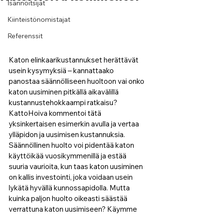
Isännöitsijät
Kiinteistönomistajat
Referenssit
Katon elinkaarikustannukset herättävät 
usein kysymyksiä – kannattaako 
panostaa säännölliseen huoltoon vai onko 
katon uusiminen pitkällä aikavälillä 
kustannustehokkaampi ratkaisu? 
KattoHoiva kommentoi tätä 
yksinkertaisen esimerkin avulla ja vertaa 
ylläpidon ja uusimisen kustannuksia. 
Säännöllinen huolto voi pidentää katon 
käyttöikää vuosikymmenillä ja estää 
suuria vaurioita, kun taas katon uusiminen 
on kallis investointi, joka voidaan usein 
lykätä hyvällä kunnossapidolla. Mutta 
kuinka paljon huolto oikeasti säästää 
verrattuna katon uusimiseen? Käymme 