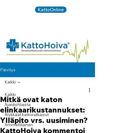
KattoOnline
Kirjaudu:
020 734
SOITA:
5090
Päivitys
Kaikki
Kaikki
Mitkä ovat katon
Ajankohtaista
elinkaarikustannukset:
Älykkäät kattoratkaisut
Ylläpito vrs. uusiminen?
Ammattilainen
KattoHoiva kommentoi