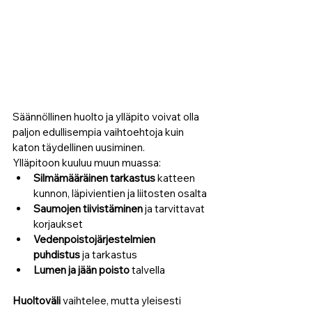
Säännöllinen huolto ja ylläpito voivat olla 
paljon edullisempia vaihtoehtoja kuin 
katon täydellinen uusiminen. 
Ylläpitoon kuuluu muun muassa:
Silmämääräinen tarkastus
 katteen 
kunnon, läpivientien ja liitosten osalta
Saumojen tiivistäminen
 ja tarvittavat 
korjaukset
Vedenpoistojärjestelmien 
puhdistus
 ja tarkastus
Lumen ja jään poisto
 talvella
Huoltoväli
 vaihtelee, mutta yleisesti 