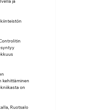
ella ja 
kiinteistön
ontrolitin 
 syntyy 
okkuus 
en 
n kehittäminen 
kniikasta on 
alla, Ruotsalo