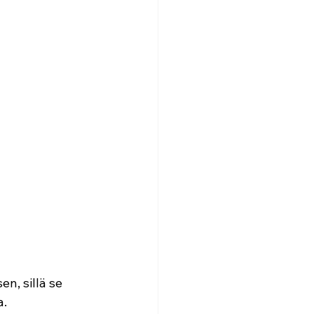
, sillä se 
a.