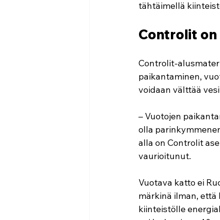
tähtäimellä kiinteis
Controlit on
Controlit-alusmater
paikantaminen, vuot
voidaan välttää vesi
– Vuotojen paikanta
olla parinkymmenenki
alla on Controlit as
vaurioitunut.
Vuotava katto ei Ruo
märkinä ilman, että 
kiinteistölle energ