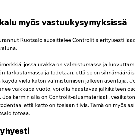
kalu myös vastuukysymyksissä
rannut Ruotsalo suosittelee Controlitia erityisesti la
kaluna.
simerkkiä, jossa urakka on valmistumassa ja luovuttami
n tarkastamassa ja todetaan, että se on silmämääräises
n käydä vielä katon valmistumisen jälkeen asentajia. Jo
enee vaikkapa vuoto, voi olla haastavaa jälkikäteen os
Jos kermin alla on Controlit-alusmateriaali, vesikaton 
odentaa, että katto on tosiaan tiivis. Tämä on myös as
tsalo toteaa.
lyhyesti