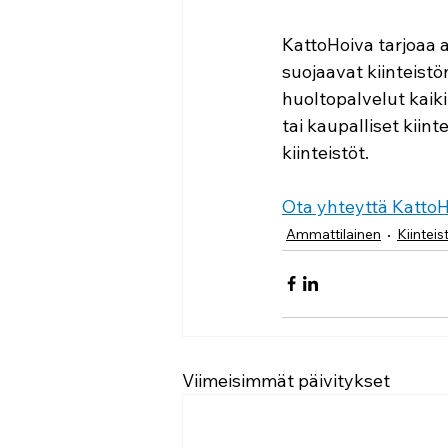
KattoHoiva tarjoaa a
suojaavat kiinteistön
huoltopalvelut kaikil
tai kaupalliset kiin
kiinteistöt.
Ota yhteyttä KattoH
Ammattilainen
Kiintei
Viimeisimmät päivitykset