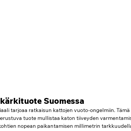
n kärkituote Suomessa
aali tarjoaa ratkaisun kattojen vuoto-ongelmiin. Tämä 
rustuva tuote mullistaa katon tiiveyden varmentamisen
ohtien nopean paikantamisen millimetrin tarkkuudell