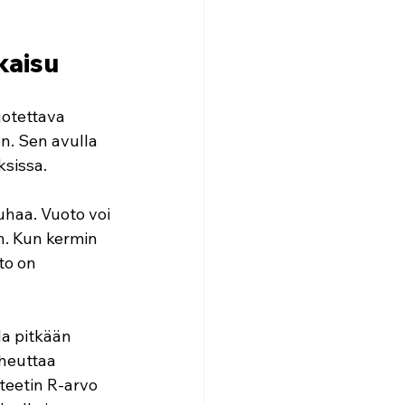
kaisu
uotettava
n. Sen avulla
ksissa.
uhaa. Vuoto voi
än. Kun kermin
to on
la pitkään
iheuttaa
teetin R-arvo 