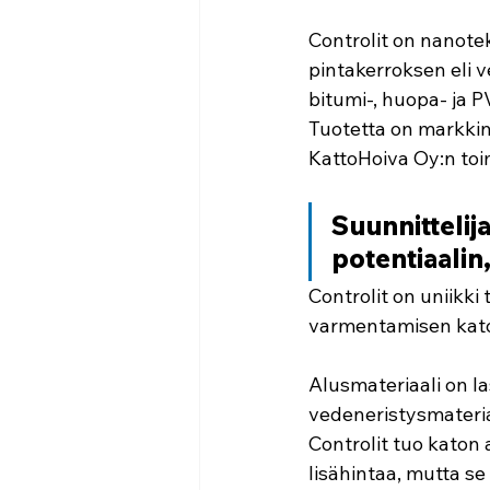
Controlit on nanote
pintakerroksen eli v
bitumi-, huopa- ja 
Tuotetta on markkin
KattoHoiva Oy:n to
Suunnittelija
potentiaalin
Controlit on uniikki
varmentamisen katoil
Alusmateriaali on l
vedeneristysmateriaa
Controlit tuo katon
lisähintaa, mutta se 