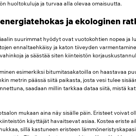
tön huoltokuluja ja turvaa alla olevaa omaisuutta.
 energiatehokas ja ekologinen rat
iaalin suurimmat hyödyt ovat vuotokohtien nopea ja l
ojen ennaltaehkäisy ja katon tiiveyden varmentamine
vahinkoja ja säästää siten kiinteistön korjauskustannu
minen esimerkiksi bitumitasakatoilla on haastavaa pu
n metrin päässä siitä paikasta, josta vesi tulee sisä
ennettuna, saadaan millin tarkkaa dataa siitä, mistä kat
tsalon mukaan aina näy sisälle päin. Eristeet voivat ol
kiinteistön käyttäjät havaitsevat asiaa. Kostea eriste a
iahukkaa, sillä kastuneen eristeen lämmöneristyskapasi