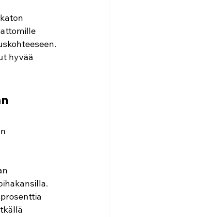
 katon 
attomille 
auskohteeseen. 
ut hyvää 
an 
n 
an 
pihakansilla.
 prosenttia
tkällä