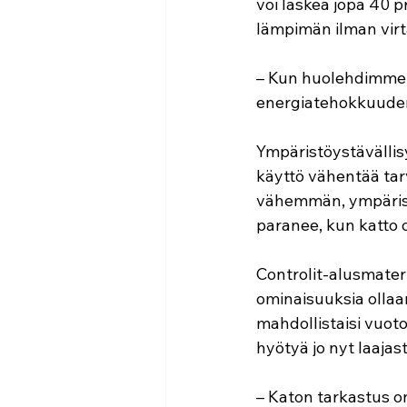
voi laskea jopa 40 
lämpimän ilman virt
– Kun huolehdimme, e
energiatehokkuude
Ympäristöystävällisy
käyttö vähentää tar
vähemmän, ympärist
paranee, kun katto on
Controlit-alusmateri
ominaisuuksia ollaa
mahdollistaisi vuot
hyötyä jo nyt laaja
– Katon tarkastus o