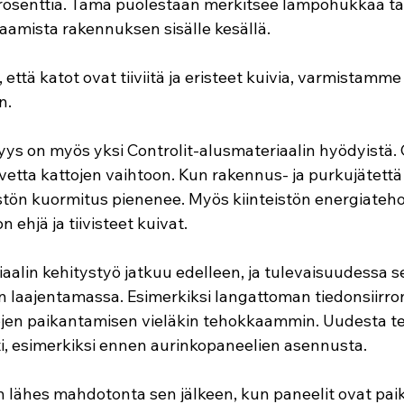
prosenttia. Tämä puolestaan merkitsee lämpöhukkaa talv
aamista rakennuksen sisälle kesällä.
ttä katot ovat tiiviitä ja eristeet kuivia, varmistamme 
n.
ys on myös yksi Controlit-alusmateriaalin hyödyistä. C
vetta kattojen vaihtoon. Kun rakennus- ja purkujätettä
ön kuormitus pienenee. Myös kiinteistön energiateh
 ehjä ja tiivisteet kuivat.
aalin kehitystyö jatkuu edelleen, ja tulevaisuudessa s
n laajentamassa. Esimerkiksi langattoman tiedonsiirro
ojen paikantamisen vieläkin tehokkaammin. Uudesta te
sti, esimerkiksi ennen aurinkopaneelien asennusta.
n lähes mahdotonta sen jälkeen, kun paneelit ovat paik