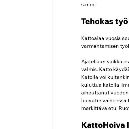
sanoo.
Tehokas työ
Kattoalaa vuosia seu
varmentamisen työ
Ajatellaan vaikka e
valmis. Katto käydää
Katolla voi kuitenki
kuluttua katolla ilm
aiheuttanut vuodon. 
luovutusvaiheessa t
merkittävä etu, Ruo
KattoHoiva 