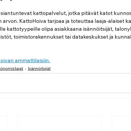
siantuntevat kattopalvelut, jotka pitävät katot kunnos
 arvon. KattoHoiva tarjoaa ja toteuttaa laaja-alaiset ka
le kattotyypeille olipa asiakkaana isännöitsijät, talonyht
teistöt, toimistorakennukset tai datakeskukset ja kunnal
oivan ammattilaisiin.
stönomistajat
Isännöitsijät