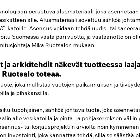
knologiaan perustuva alusmateriaali, joka asennetaan
esikatteen alle. Alusmateriaali soveltuu sähköä johtam
PVC-katoille. Asennus voidaan tehdä uudis- tai saneer
oitu Suomessa vasta pari vuotta, ja vastaanotto on oll
imitusjohtaja Mika Ruotsalon mukaan.
t ja arkkitehdit näkevät tuotteessa laaj
, Ruotsalo toteaa.
 tuote, joka mullistaa vuotojen paikannuksen ja tiiveyde
la ja pihakansilla. 
asikuitupohjainen, sähköä johtava tuote, joka asenneta
lin alle vesikatoilla ja pinta- ja pohjakerroksen väliin 
 asennus- tai korjausprojektiin arviolta noin kymmenen
on investointi, joka kannattaa tehdä, sillä se säästää pi