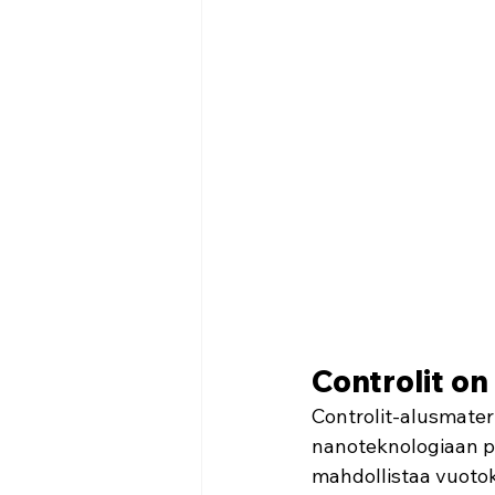
Controlit o
Controlit-alusmateri
nanoteknologiaan pe
mahdollistaa vuotok