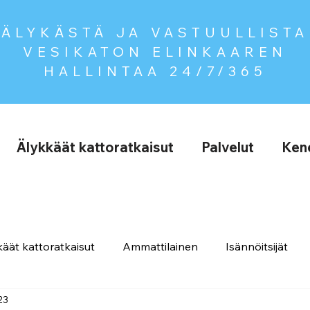
ÄLYKÄSTÄ JA VASTUULLISTA
VESIKATON ELINKAAREN
HALLINTAA
24/7/365
Älykkäät kattoratkaisut
Palvelut
Kene
äät kattoratkaisut
Ammattilainen
Isännöitsijät
23