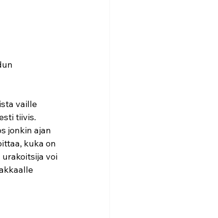
adun
sta vaille
ti tiivis.
s jonkin ajan
oittaa, kuka on
urakoitsija voi
iakkaalle