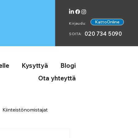
KattoOnline
Kirjaudu:
020 734 5090
SOITA:
lle
Kysyttyä
Blogi
Ota yhteyttä
Kiinteistönomistajat