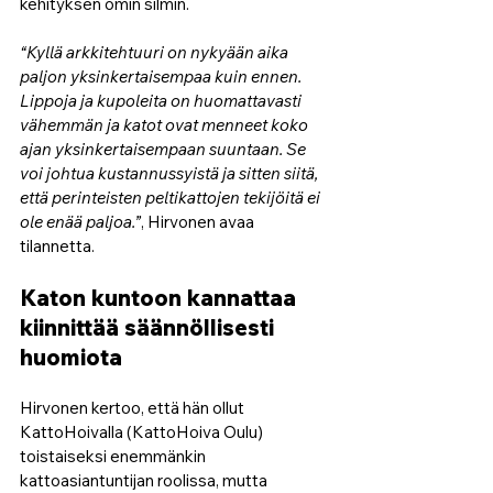
kehityksen omin silmin. 
“Kyllä arkkitehtuuri on nykyään aika 
paljon yksinkertaisempaa kuin ennen. 
Lippoja ja kupoleita on huomattavasti 
vähemmän ja katot ovat menneet koko 
ajan yksinkertaisempaan suuntaan. Se 
voi johtua kustannussyistä ja sitten siitä, 
että perinteisten peltikattojen tekijöitä ei 
ole enää paljoa.”
, Hirvonen avaa 
tilannetta. 
Katon kuntoon kannattaa 
kiinnittää säännöllisesti 
huomiota
Hirvonen kertoo, että hän ollut 
KattoHoivalla (
KattoHoiva Oulu)
toistaiseksi enemmänkin 
kattoasiantuntijan roolissa, mutta 