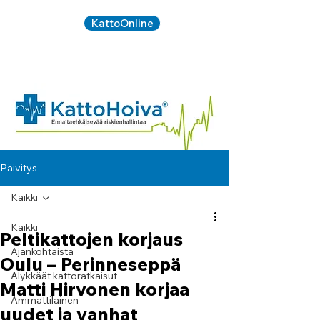
KattoOnline
Kirjaudu:
020 734
SOITA:
5090
Päivitys
Kaikki
Kaikki
Peltikattojen korjaus
Ajankohtaista
Oulu – Perinneseppä
Älykkäät kattoratkaisut
Matti Hirvonen korjaa
Ammattilainen
uudet ja vanhat