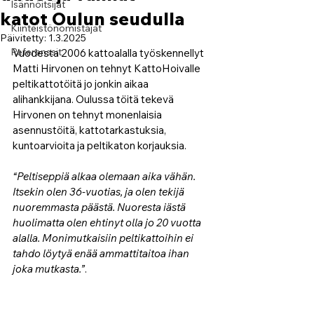
Isännöitsijät
katot Oulun seudulla
Kiinteistönomistajat
Päivitetty:
1.3.2025
Referenssit
Vuodesta 2006 kattoalalla työskennellyt 
Matti Hirvonen on tehnyt KattoHoivalle 
peltikattotöitä jo jonkin aikaa 
alihankkijana. Oulussa töitä tekevä 
Hirvonen on tehnyt monenlaisia 
asennustöitä, kattotarkastuksia, 
kuntoarvioita ja peltikaton korjauksia. 
“Peltiseppiä alkaa olemaan aika vähän. 
Itsekin olen 36-vuotias, ja olen tekijä 
nuoremmasta päästä. Nuoresta iästä 
huolimatta olen ehtinyt olla jo 20 vuotta 
alalla. Monimutkaisiin peltikattoihin ei 
tahdo löytyä enää ammattitaitoa ihan 
joka mutkasta.”
.