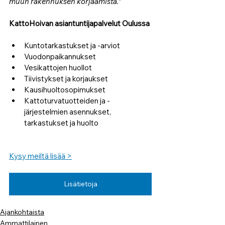
muun rakennuksen korjaamista.” 
KattoHoivan asiantuntijapalvelut Oulussa
Kuntotarkastukset ja -arviot
Vuodonpaikannukset
Vesikattojen huollot
Tiivistykset ja korjaukset
Kausihuoltosopimukset
Kattoturvatuotteiden ja -
järjestelmien asennukset, 
tarkastukset ja huolto
Kysy meiltä lisää >
Lisätietoja
Ajankohtaista
Ammattilainen