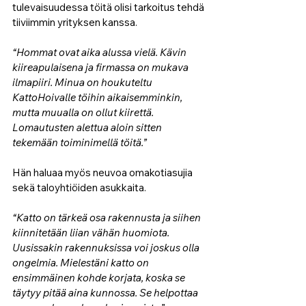
tulevaisuudessa töitä olisi tarkoitus tehdä 
tiiviimmin yrityksen kanssa.
“Hommat ovat aika alussa vielä. Kävin 
kiireapulaisena ja firmassa on mukava 
ilmapiiri. Minua on houkuteltu 
KattoHoivalle töihin aikaisemminkin, 
mutta muualla on ollut kiirettä. 
Lomautusten alettua aloin sitten 
tekemään toiminimellä töitä.”
Hän haluaa myös neuvoa omakotiasujia 
sekä taloyhtiöiden asukkaita. 
“Katto on tärkeä osa rakennusta ja siihen 
kiinnitetään liian vähän huomiota. 
Uusissakin rakennuksissa voi joskus olla 
ongelmia. Mielestäni katto on 
ensimmäinen kohde korjata, koska se 
täytyy pitää aina kunnossa. Se helpottaa 