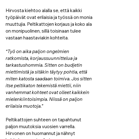
Hirvosta kiehtoo alalla se, että kaikki 
työpäivät ovat erilaisia ja työssä on monia 
muuttujia. Peltikattojen korjaus ja koko ala 
on monipuolinen, sillä toisinaan tulee 
vastaan haastaviakin kohteita.
“Työ on aika paljon ongelmien 
ratkomista, korjaussuunnittelua ja 
tarkastushommia. Sitten on budjetin 
miettimistä ja sitäkin täytyy pohtia, että 
miten katosta saadaan toimiva. Jos sitten 
itse peltikaton tekemistä miettii, niin 
vanhemmat kohteet ovat olleet kaikkein 
mielenkiintoisimpia. Niissä on paljon 
erilaisia muotoja.”
Peltikattojen suhteen on tapahtunut 
paljon muutoksia vuosien varrella. 
Hirvonen on huomannut ja nähnyt 