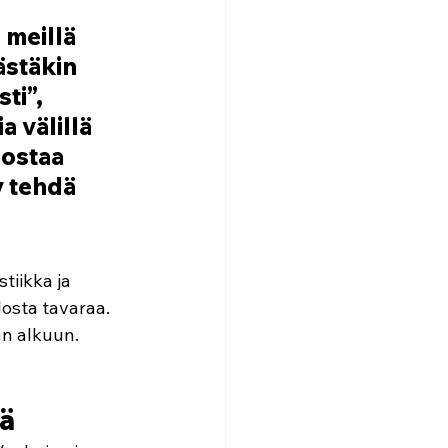
 meillä 
ästäkin 
ti”, 
 välillä 
nostaa 
y tehdä 
tiikka ja 
osta tavaraa. 
än alkuun. 
ä 