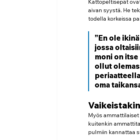
Kattopeltisepät ovat
aivan syystä. He tek
todella korkeissa pai
”En ole ikin
jossa oltaisi
moni on itse
ollut olemass
periaatteella
oma taikansa
Vaikeistakin
Myös ammattilaiset k
kuitenkin ammattitaid
pulmiin kannattaa s