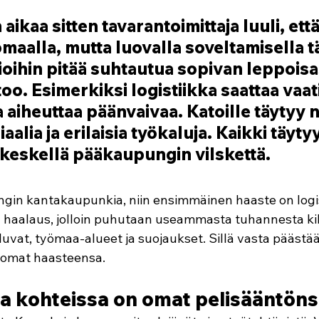
aikaa sitten tavarantoimittaja luuli, että
ömaalla, mutta luovalla soveltamisella t
sioihin pitää suhtautua sopivan leppoisas
o. Esimerkiksi logistiikka saattaa vaatia
a aiheuttaa päänvaivaa. Katoille täytyy 
aalia ja erilaisia työkaluja. Kaikki täyty
i keskellä pääkaupungin vilskettä. 
ingin kantakaupunkia, niin ensimmäinen haaste on logis
haalaus, jolloin puhutaan useammasta tuhannesta kil
luvat, työmaa-alueet ja suojaukset. Sillä vasta päästä
a omat haasteensa.
a kohteissa on omat pelisääntöns