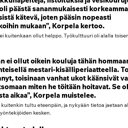
ikkunapeltejä, listoituksia ja vesikouruju
oli päästä sananmukaisesti korkeammal
sistä kätevä, joten pääsin nopeasti 
oihin mukaan”, Korpela kertoo.
ei kuitenkaan ollut helppo. Työkulttuuri oli alalla toise
an ei ollut oikein kouluja tähän hommaa
teisellä mestari-kisälliperiaatteella. To
nnyt, toisinaan vanhat ukot käänsivät va
somaan miten he töitään hoitavat. Se ol
sta aikaa”, Korpela muistelee.
n kuitenkin tultu eteenpäin, ja nykyään tietoa jaetaan a
yöntekijöiden kesken. 