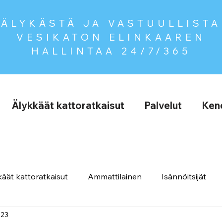
ÄLYKÄSTÄ JA VASTUULLISTA
VESIKATON ELINKAAREN
HALLINTAA
24/7/365
Älykkäät kattoratkaisut
Palvelut
Kene
äät kattoratkaisut
Ammattilainen
Isännöitsijät
023