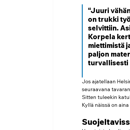
“Juuri vähän 
on trukki ty
selvittiin. A
Korpela kerto
miettimistä j
paljon materi
turvallisest
Jos ajatellaan Hels
seuraavana tavaran 
Sitten tuleekin katu
Kyllä näissä on ain
Suojeltaviss