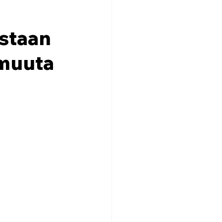
astaan
 muuta