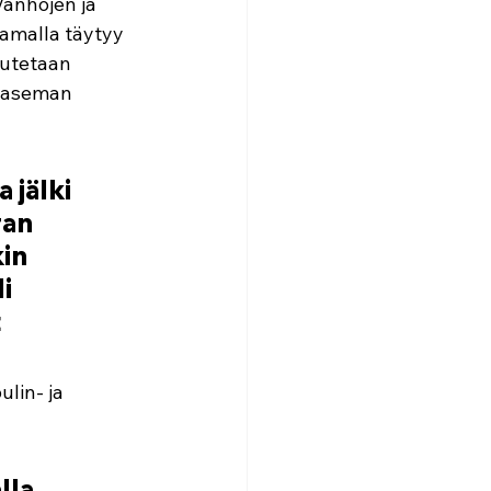
Vanhojen ja 
amalla täytyy 
eutetaan 
easeman 
 jälki 
an 
in 
i 
 
lin- ja 
lla 