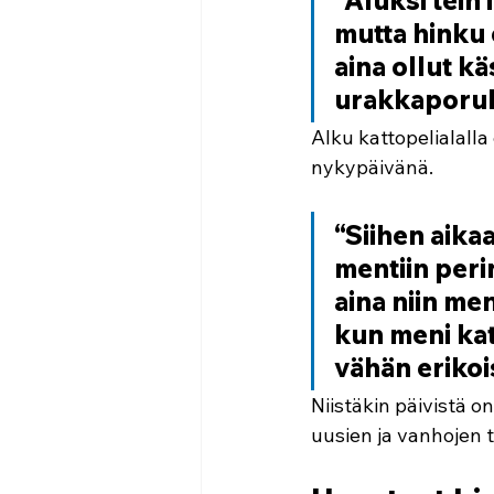
”Aluksi tein 
mutta hinku 
aina ollut kä
urakkaporuk
Alku kattopelialalla 
nykypäivänä.
“Siihen aika
mentiin perin
aina niin me
kun meni kat
vähän erikoi
Niistäkin päivistä o
uusien ja vanhojen t