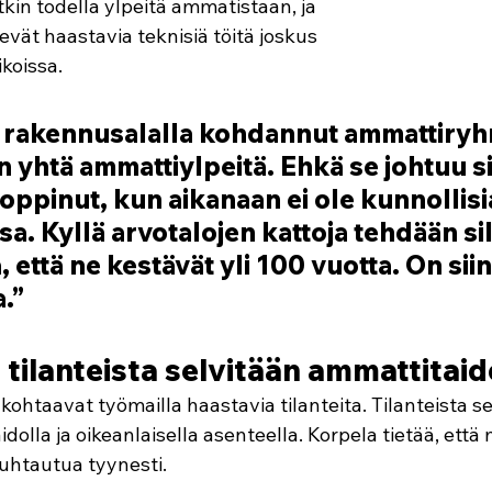
kin todella ylpeitä ammatistaan, ja 
evät haastavia teknisiä töitä joskus 
koissa. 
ä rakennusalalla kohdannut ammattiryh
in yhtä ammattiylpeitä. Ehkä se johtuu sii
 oppinut, kun aikanaan ei ole kunnollisi
a. Kyllä arvotalojen kattoja tehdään sil
, että ne kestävät yli 100 vuotta. On siin
.” 
 tilanteista selvitään ammattitaid
ohtaavat työmailla haastavia tilanteita. Tilanteista se
olla ja oikeanlaisella asenteella. Korpela tietää, että 
uhtautua tyynesti. 