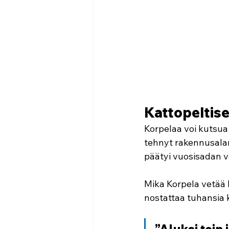
Kattopeltis
Korpelaa voi kutsua 
tehnyt rakennusalan 
päätyi vuosisadan v
Mika Korpela vetää 
nostattaa tuhansia k