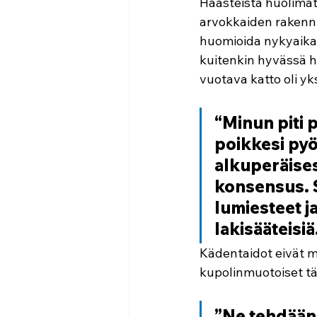
Haasteista huolimat
arvokkaiden rakennu
huomioida nykyaikai
kuitenkin hyvässä 
vuotava katto oli yks
“Minun piti 
poikkesi pyö
alkuperäises
konsensus. S
lumiesteet ja
lakisääteisiä.
Kädentaidot eivät m
kupolinmuotoiset t
”Ne tehdään 