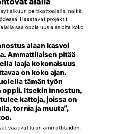
htovat alalla 
syt alkuun peltikattoalalla, nälkä 
ödessä. Haastavat projektit 
alalla saa oppia uusia asioita koko 
innostus alaan kasvoi 
a. Ammattilaisen pitää 
della laaja kokonaisuus 
ittavaa on koko ajan. 
olella tämän työn 
ppii. Itsekin innostun, 
ulee kattoja, joissa on 
lia, tornia ja muuta”, 
oo. 
ät vaativat lujan ammattitaidon. 