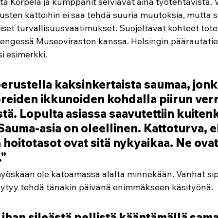
ta Korpela ja kumppanit selviävät aina työtehtävistä. 
sten kattoihin ei saa tehdä suuria muutoksia, mutta s
set turvallisuusvaatimukset. Suojeltavat kohteet tot
hengessä Museoviraston kanssa. Helsingin päärautati
i esimerkki. 
perustella kaksinkertaista saumaa, jonka
reiden ikkunoiden kohdalla piirun verr
tä. Lopulta asiassa saavutettiin kuitenk
auma-asia on oleellinen. Kattoturva, el
 hoitotasot ovat sitä nykyaikaa. Ne ovat
” 
yöskään ole katoamassa alalta minnekään. Vanhat sipu
äytyy tehdä tänäkin päivänä enimmäkseen käsityönä. 
ihan sileästä pellistä kääntämällä sama