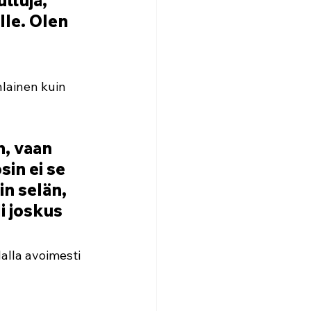
ttuja, 
le. Olen 
nlainen kuin 
n, vaan 
sin ei se 
in selän, 
i joskus 
lalla avoimesti 