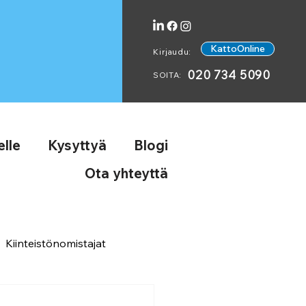
KattoOnline
Kirjaudu:
020 734 5090
SOITA:
lle
Kysyttyä
Blogi
Ota yhteyttä
Kiinteistönomistajat