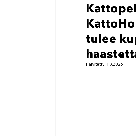
Kattope
KattoHoi
tulee ku
haastett
Päivitetty:
1.3.2025