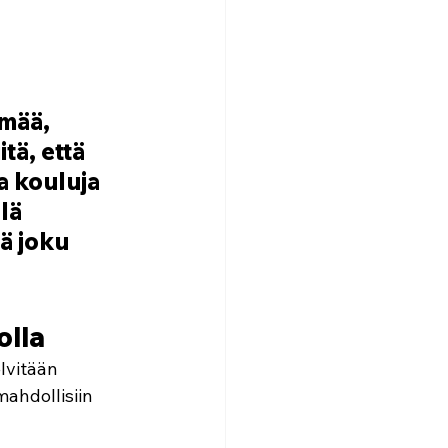
mää, 
tä, että 
a kouluja 
lä 
ä joku 
olla
lvitään 
mahdollisiin 