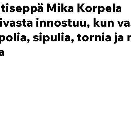
ltiseppä Mika Korpela
vasta innostuu, kun v
polia, sipulia, tornia ja
a