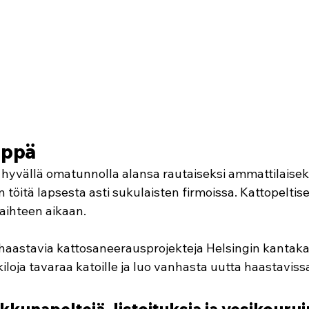
eppä
hyvällä omatunnolla alansa rautaiseksi ammattilaiseksi
töitä lapsesta asti sukulaisten firmoissa. Kattopeltis
aihteen aikaan. 
haastavia kattosaneerausprojekteja Helsingin kantak
iloja tavaraa katoille ja luo vanhasta uutta haastaviss