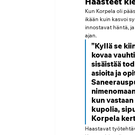
Haasteet kie
Kun Korpela oli pääs
ikään kuin kasvoi sy
innostavat häntä, ja 
ajan. 
”Kyllä se ki
kovaa vauhti
sisäistää to
asioita ja op
Saneerauspu
nimenomaan o
kun vastaan t
kupolia, sipu
Korpela kert
Haastavat työtehtäv