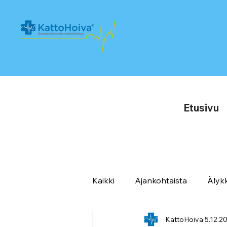
Etusivu
Kaikki
Ajankohtaista
Älykk
KattoHoiva
5.12.2
Referenssit