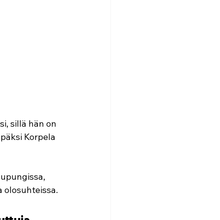
, sillä hän on 
epäksi Korpela 
aupungissa, 
a olosuhteissa.