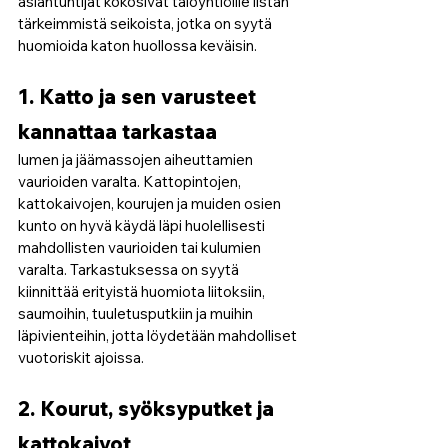
asiantuntijat kokosivat taloyhtiöille listan 
tärkeimmistä seikoista, jotka on syytä 
huomioida katon huollossa keväisin.
1. Katto ja sen varusteet 
kannattaa tarkastaa 
lumen ja jäämassojen aiheuttamien 
vaurioiden varalta. Kattopintojen, 
kattokaivojen, kourujen ja muiden osien 
kunto on hyvä käydä läpi huolellisesti 
mahdollisten vaurioiden tai kulumien 
varalta. Tarkastuksessa on syytä 
kiinnittää erityistä huomiota liitoksiin, 
saumoihin, tuuletusputkiin ja muihin 
läpivienteihin, jotta löydetään mahdolliset 
vuotoriskit ajoissa.
2. Kourut, syöksyputket ja 
kattokaivot