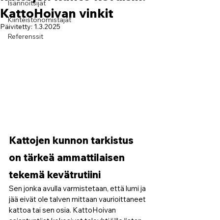
Isännöitsijät
KattoHoivan vinkit
Kiinteistönomistajat
Päivitetty:
1.3.2025
Referenssit
Kattojen kunnon tarkistus 
on tärkeä ammattilaisen 
tekemä kevätrutiini
Sen jonka avulla varmistetaan, että lumi ja 
jää eivät ole talven mittaan vaurioittaneet 
kattoa tai sen osia. KattoHoivan 