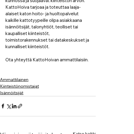
kunnossa ja suojaavat kiinteistön arvon. 
KattoHoiva tarjoaa ja toteuttaa laaja-
alaiset katon hoito- ja huoltopalvelut 
kaikille kattotyypeille olipa asiakkaana 
isännöitsijät, talonyhtiöt, teolliset tai 
kaupalliset kiinteistöt, 
toimistorakennukset tai datakeskukset ja 
kunnalliset kiinteistöt.
Ota yhteyttä KattoHoivan ammattilaisiin.
Ammattilainen
Kiinteistönomistajat
Isännöitsijät
Katso kaikki