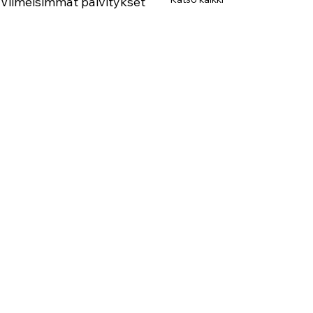
Viimeisimmät päivitykset
KattoHoiva on Suomen johtava älykkäitä