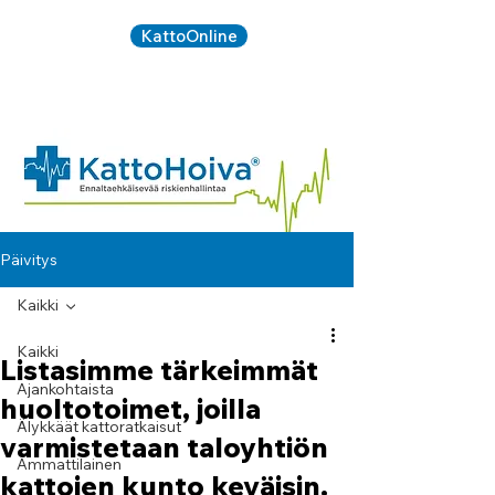
KattoOnline
Kirjaudu:
020 734
SOITA:
5090
Päivitys
Kaikki
Kaikki
Listasimme tärkeimmät
Ajankohtaista
huoltotoimet, joilla
Älykkäät kattoratkaisut
varmistetaan taloyhtiön
Ammattilainen
kattojen kunto keväisin.