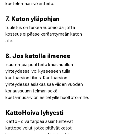
kastelemaan rakenteita.
7. Katon yläpohjan
tuuletus on tärkeä huomioida, jotta 
kosteus ei pääse kerääntymään katon 
alle.
8. Jos katolla ilmenee
 suurempia puutteita kausihuollon 
yhteydessä, voi kyseeseen tulla 
kuntoarvion tilaus. Kuntoarvion 
yhteydessä asiakas saa viiden vuoden 
korjaussuunnitelman sekä 
kustannusarvion esitetyille huoltotoimille.
KattoHoiva lyhyesti
KattoHoiva tarjoaa asiantuntevat 
kattopalvelut, jotka pitävät katot 